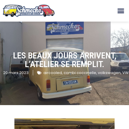
LES BEAUX JOURS ARRIVENT,
L’ATELIER SE REMPLIT.
20 mars 2023
aircooled
,
combi coccinelle
,
volkswagen
,
VW