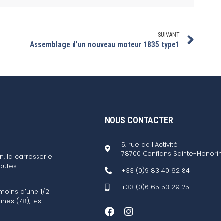
SUIVANT
Assemblage d’un nouveau moteur 1835 type1
NOUS CONTACTER
5, rue de l'Activité
78700 Conflans Sainte-Honori
n, la carrosserie
outes
+33 (0)9 83 40 62 84
+33 (0)6 65 53 29 25
 moins d’une 1/2
ines (78), les