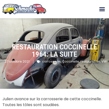
RESTAURATION COCCINELLE
1964: LA SUITE
27 octobre 2021
carrosserie
,
Coccinelle
,
restauration
,
VW
Julien avance sur la carrosserie de cette coccinelle.
Toutes les tôles sont soudées.