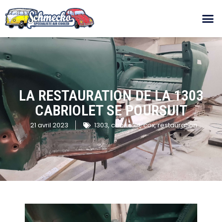
LA RESTAURATION DE LA 1303
CABRIOLET SE POURSUIT
21 avril 2023
1303
,
cabriolet
,
cox
,
restauration