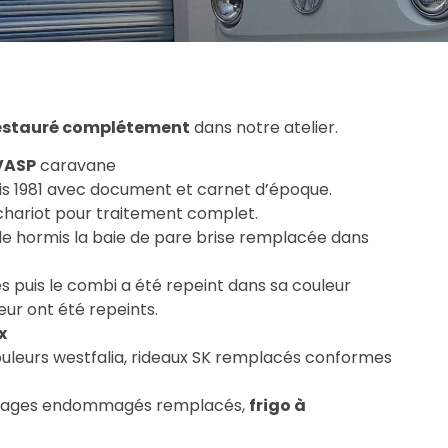
estauré complétement
dans notre atelier.
VASP
caravane
s 1981 avec document et carnet d’époque.
 chariot pour traitement complet.
le hormis la baie de pare brise remplacée dans
s puis le combi a été repeint dans sa couleur
érieur ont été repeints.
x
couleurs westfalia, rideaux SK remplacés conformes
es placages endommagés remplacés,
frigo à