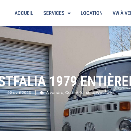
ACCUEIL
SERVICES
LOCATION
VW À V
STFALIA 1979 ENTIÈR
22 avril 2023
A vendre
,
Combi
,
for sale
,
Westfalia