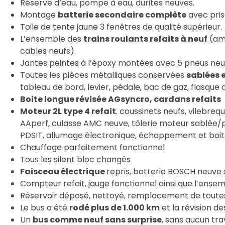
Réserve d’eau, pompe à eau, durites neuves.
Montage
batterie secondaire complète
avec pris
Toile de tente jaune 3 fenêtres de qualité supérieur.
L’ensemble des
trains roulants refaits à neuf
(amo
cables neufs).
Jantes peintes à l’époxy montées avec 5 pneus neufs
Toutes les pièces métalliques conservées
sablées e
tableau de bord, levier, pédale, bac de gaz, flasque d
Boite longue révisée AGsyncro, cardans refaits
Moteur 2L type 4 refait
. coussinets neufs, vilebrequ
AAperf, culasse AMC neuve, tôlerie moteur sablée/p
PDSIT, allumage électronique, échappement et boit
Chauffage parfaitement fonctionnel
Tous les silent bloc changés
Faisceau électrique
repris, batterie BOSCH neuve 
Compteur refait, jauge fonctionnel ainsi que l’ense
Réservoir déposé, nettoyé, remplacement de toutes
Le bus a été
rodé plus de 1.000 km
et la révision de
Un
bus comme neuf sans surprise
, sans aucun tra