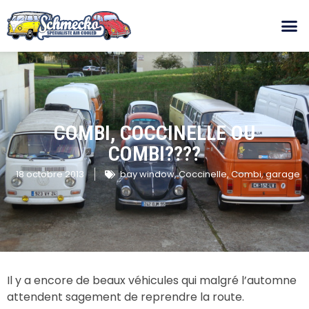
COMBI, COCCINELLE OU
COMBI????
18 octobre 2013
bay window
,
Coccinelle
,
Combi
,
garage
Il y a encore de beaux véhicules qui malgré l’automne
attendent sagement de reprendre la route.