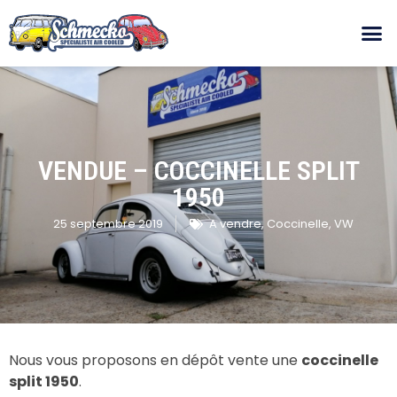
VENDUE – COCCINELLE SPLIT
1950
25 septembre 2019
A vendre
,
Coccinelle
,
VW
Nous vous proposons en dépôt vente une
coccinelle
split 1950
.