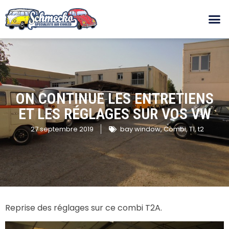
ON CONTINUE LES ENTRETIENS
ET LES RÉGLAGES SUR VOS VW
27 septembre 2019
bay window
,
Combi
,
T1
,
t2
Reprise des réglages sur ce combi T2A.