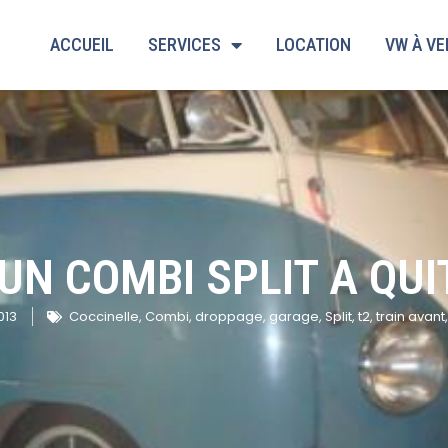
ACCUEIL
SERVICES
LOCATION
VW À V
N COMBI SPLIT A QUIT
013
Coccinelle
,
Combi
,
droppage
,
garage
,
Split
,
t2
,
train avant