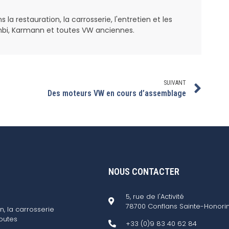
a restauration, la carrosserie, l'entretien et les
bi, Karmann et toutes VW anciennes.
SUIVANT
Des moteurs VW en cours d’assemblage
NOUS CONTACTER
5, rue de l'Activité
78700 Conflans Sainte-Honori
n, la carrosserie
outes
+33 (0)9 83 40 62 84