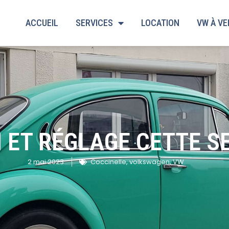
ACCUEIL
SERVICES
LOCATION
VW À V
N ET RÉGLAGE CETTE S
2 mai 2023
Coccinelle
,
volkswagen
,
VW