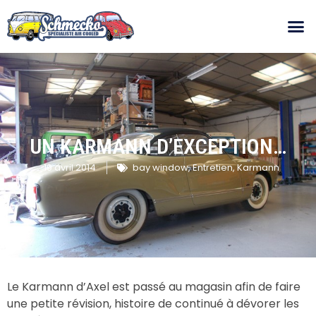
UN KARMANN D’EXCEPTION…
19 avril 2014
bay window
,
Entretien
,
Karmann
Le Karmann d’Axel est passé au magasin afin de faire
une petite révision, histoire de continué à dévorer les