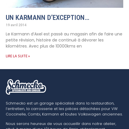
UN KARMANN D’EXCEPTION…
19 avril 2014
Le Karmann d’Axel est passé au magasin afin de faire une
petite révision, histoire de continué à dévorer les
kilomètres. Avec plus de 10000kms en
LIRE LA SUITE »
Schmecko est un garage spécialisé dans la restauration,
l’entretien, la carrosserie et les pièces détachées pour VW
Coccinelle, Combi, Karmann et toutes Volkswagen anciennes.
Nous serons heureux de vous accueillir dans notre atelier,