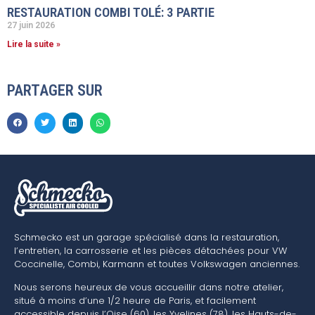
RESTAURATION COMBI TOLÉ: 3 PARTIE
27 juin 2026
Lire la suite »
PARTAGER SUR
Schmecko est un garage spécialisé dans la restauration,
l’entretien, la carrosserie et les pièces détachées pour VW
Coccinelle, Combi, Karmann et toutes Volkswagen anciennes.
Nous serons heureux de vous accueillir dans notre atelier,
situé à moins d’une 1/2 heure de Paris, et facilement
accessible depuis l’Oise (60), les Yvelines (78), les Hauts-de-