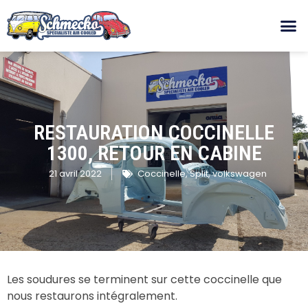
RESTAURATION COCCINELLE
1300, RETOUR EN CABINE
21 avril 2022
Coccinelle
,
Split
,
volkswagen
Les soudures se terminent sur cette coccinelle que
nous restaurons intégralement.