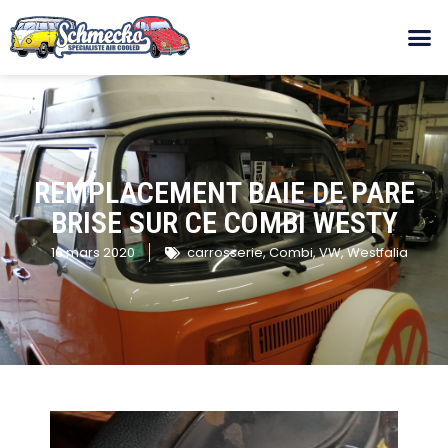
REMPLACEMENT BAIE DE PARE
BRISE SUR CE COMBI WESTY
16 mars 2020
carrosserie
,
Combi
,
VW
,
Westfalia