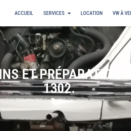
ACCUEIL
SERVICES
LOCATION
VW À V
INS ET PRÉPARATION 
1302.
12 février 2021
1302
,
Coccinelle
,
révision