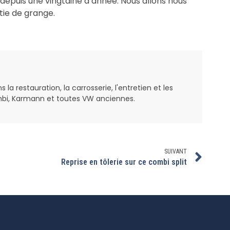
é depuis une vingtaine d’année. Nous allons nous
rtie de grange.
a restauration, la carrosserie, l'entretien et les
bi, Karmann et toutes VW anciennes.
SUIVANT
Reprise en tôlerie sur ce combi split