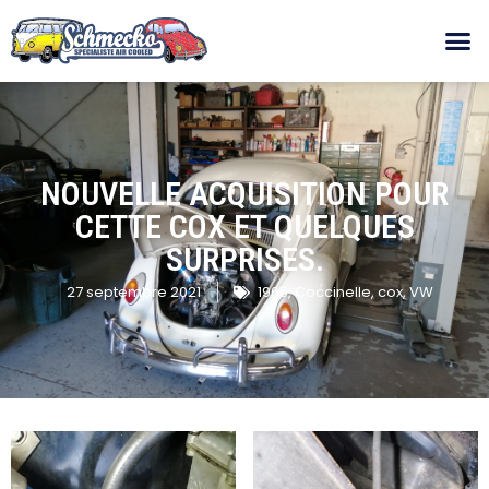
NOUVELLE ACQUISITION POUR
CETTE COX ET QUELQUES
SURPRISES.
27 septembre 2021
1965
,
Coccinelle
,
cox
,
VW