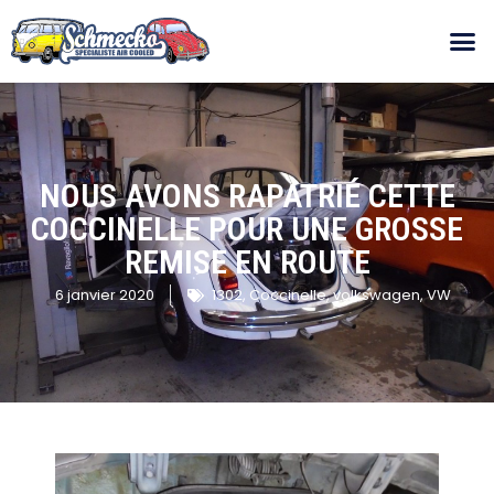
NOUS AVONS RAPATRIÉ CETTE
COCCINELLE POUR UNE GROSSE
REMISE EN ROUTE
6 janvier 2020
1302
,
Coccinelle
,
volkswagen
,
VW