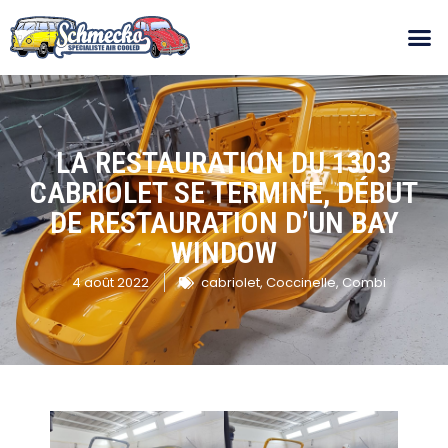
LA RESTAURATION DU 1303
CABRIOLET SE TERMINE, DÉBUT
DE RESTAURATION D’UN BAY
WINDOW
4 août 2022
cabriolet
,
Coccinelle
,
Combi