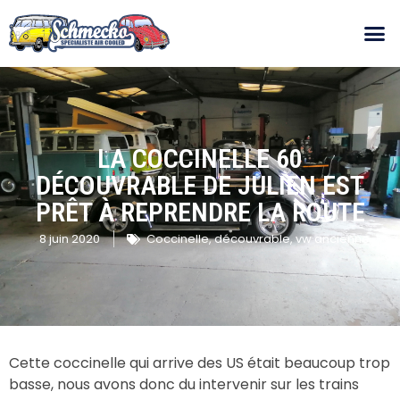
LA COCCINELLE 60
DÉCOUVRABLE DE JULIEN EST
PRÊT À REPRENDRE LA ROUTE
8 juin 2020
Coccinelle
,
découvrable
,
vw ancienne
Cette coccinelle qui arrive des US était beaucoup trop
basse, nous avons donc du intervenir sur les trains