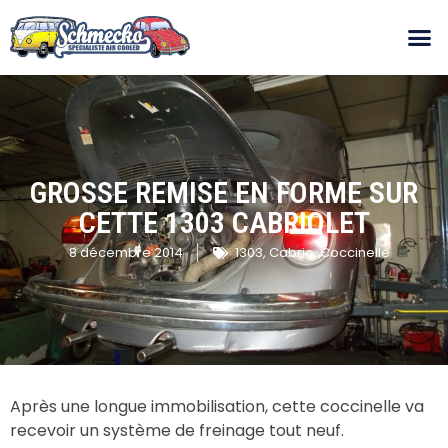
GROSSE REMISE EN FORME SUR
CETTE 1303 CABRIOLET
8 décembre 2014
1303
,
Cabrio
,
Coccinelle
Après une longue immobilisation, cette coccinelle va
recevoir un système de freinage tout neuf.