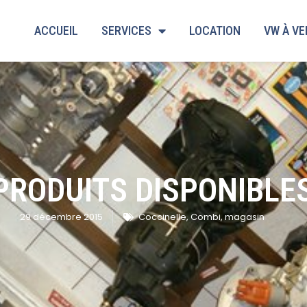
ACCUEIL
SERVICES
LOCATION
VW À V
RODUITS DISPONIBLES 
29 décembre 2015
Coccinelle
,
Combi
,
magasin