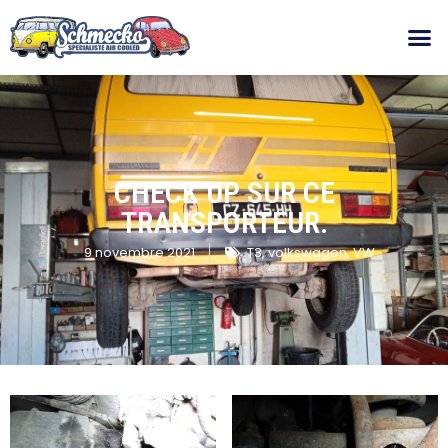
CHECK UP SUR CE
TRANSPORTEUR.
9 novembre 2021
T3
,
volkswagen
,
VW