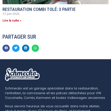
RESTAURATION COMBI TOLÉ: 3 PARTIE
27 juin 2026
Lire la suite »
PARTAGER SUR
Schmecko est un garage spécialisé dans la restauration,
l’entretien, la carrosserie et les pièces détachées pour VW
Coccinelle, Combi, Karmann et toutes Volkswagen anciennes.
Nous serons heureux de vous accueillir dans notre atelier,
situé à moins d’une 1/2 heure de Paris, et facilement