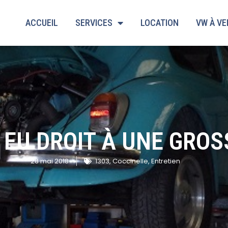
ACCUEIL
SERVICES
LOCATION
VW À V
EU DROIT À UNE GROS
28 mai 2018
1303
,
Coccinelle
,
Entretien