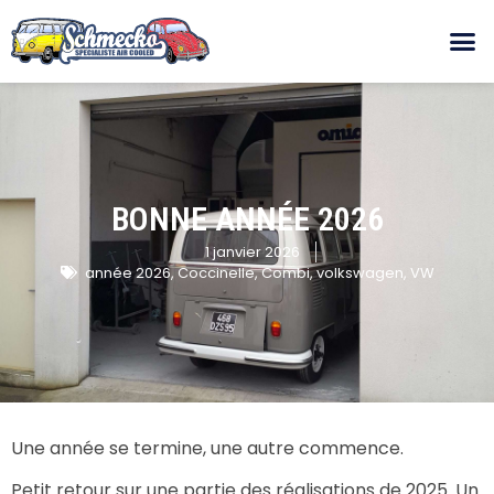
BONNE ANNÉE 2026
1 janvier 2026
année 2026
,
Coccinelle
,
Combi
,
volkswagen
,
VW
Une année se termine, une autre commence.
Petit retour sur une partie des réalisations de 2025. Un