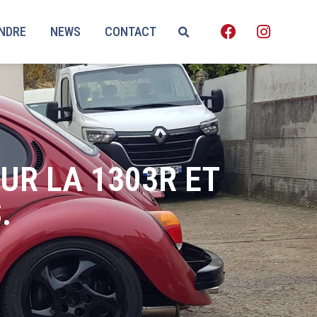
ENDRE
NEWS
CONTACT
UR LA 1303R ET
.