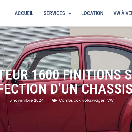
ACCUEIL
SERVICES
LOCATION
VW À V
UR 1600 FINITIONS S
FECTION D’UN CHASSIS
16 novembre 2024
Combi
,
cox
,
volkswagen
,
VW