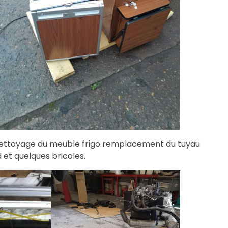
nettoyage du meuble frigo remplacement du tuyau
et quelques bricoles.