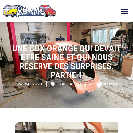
UNE COX ORANGE QUI DEVAIT
ÊTRE SAINE ET QUI NOUS
RÉSERVE DES SURPRISES.
PARTIE 1
24 avril 2020
Coccinelle
,
cox
,
restauration vw