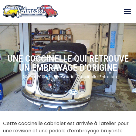
UNE COCCINELLE QUI RETROUVE
UN EMBRAYAGE D’ORIGINE
20 mai 2019
Cabrio
,
Coccinelle
,
Entretien
Cette coccinelle cabriolet est arrivée à l’atelier pour
une révision et une pédale d’embrayage bruyante.