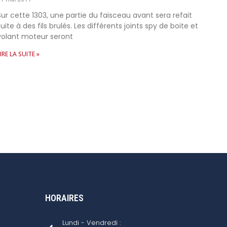
Sur cette 1303, une partie du faisceau avant sera refait
suite à des fils brulés. Les différents joints spy de boite et
volant moteur seront
IRE LA SUITE »
HORAIRES
Lundi - Vendredi :