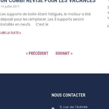
UN COMBI RÉVISÉ POUR LES VACANCES
19 juillet 2017
Les supports de boite étant fatigués, le moteur a été
déposé pour les remplacer. Les 3 supports seront
installés en neufs. C’est le
L
LIRE LA SUITE »
« PRÉCÉDENT
SUIVANT »
NOUS CONTACTER
5, rue de l'Activité