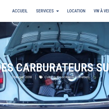
ACCUEIL
SERVICES
LOCATION
VW À V
ES CARBURATEURS SU
2 février 2018
Cabrio
,
Coccinelle
,
Entretien