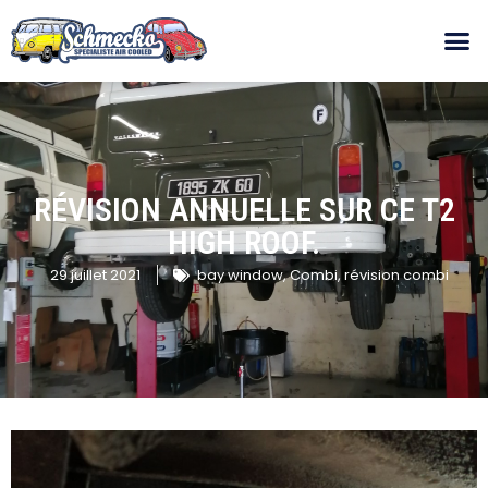
RÉVISION ANNUELLE SUR CE T2
HIGH ROOF.
29 juillet 2021
bay window
,
Combi
,
révision combi