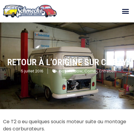
RETOUR À L’ORIGINE SUR CE BAY
5 juillet 2016
bay window
,
Combi
,
Entretien
Ce T2 a eu quelques soucis moteur suite au montage
des carburateurs.