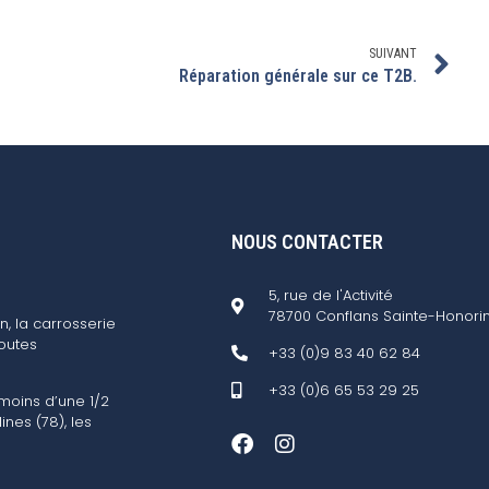
SUIVANT
Réparation générale sur ce T2B.
NOUS CONTACTER
5, rue de l'Activité
78700 Conflans Sainte-Honori
n, la carrosserie
outes
+33 (0)9 83 40 62 84
+33 (0)6 65 53 29 25
 moins d’une 1/2
ines (78), les