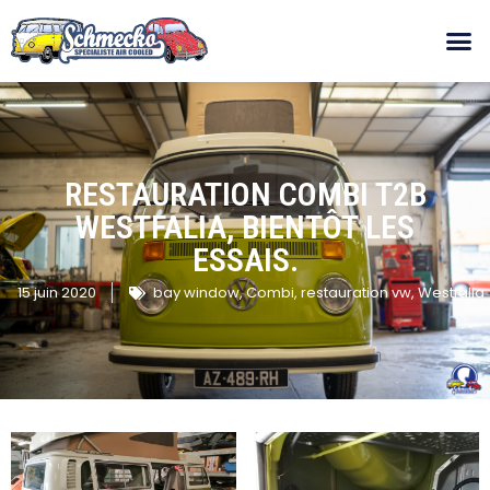
RESTAURATION COMBI T2B
WESTFALIA, BIENTÔT LES
ESSAIS.
15 juin 2020
bay window
,
Combi
,
restauration vw
,
Westfalia