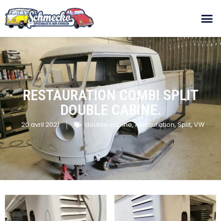
RESTAURATION COMBI SPLIT
DOUBLE CABINE.
20 avril 2021
double cabine
,
restauration
,
Split
,
VW