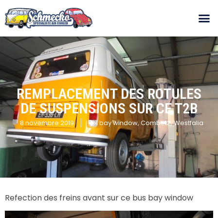
REMPLACEMENT DES ROTULES
DE SUSPENSIONS SUR CE T2B
8 novembre 2019
bay window
,
Combi
,
t2
,
Westfalia
Refection des freins avant sur ce bus bay window