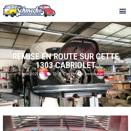
REMISE EN ROUTE SUR CETTE
1303 CABRIOLET
6 mai 2021
1303
,
Coccinelle
,
remise en route