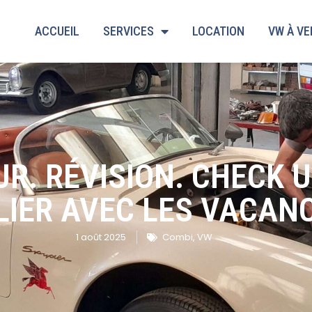
ACCUEIL
SERVICES
LOCATION
VW À V
R. RÉVISION. CHECK U
LIER AVEC LES VACAN
1 août 2025
Combi
,
VW