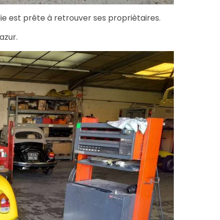
ie est prête à retrouver ses propriètaires.
azur.