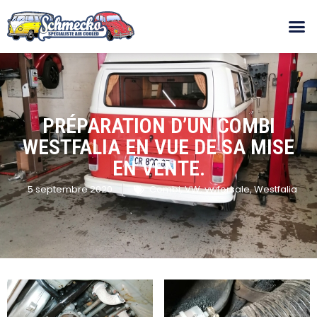
PRÉPARATION D’UN COMBI
WESTFALIA EN VUE DE SA MISE
EN VENTE.
5 septembre 2020
Combi
,
VW
,
vwforsale
,
Westfalia