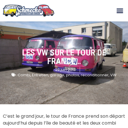
LES VW SUR LE TOUR DE
FRANCE…
29 juin 2013
Combi
,
Entretien
,
garage
,
photos
,
reconditionner
,
VW
C’est le grand jour, le tour de France prend son départ
aujourd’hui depuis l’île de beauté et les deux combi