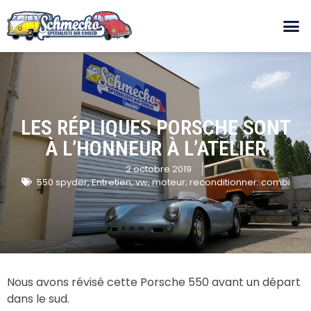
LES RÉPLIQUES PORSCHE SONT
À L’HONNEUR À L’ATELIER
2 octobre 2019
550 spyder
,
Entretien
,
vw; moteur; reconditionner; combi
Nous avons révisé cette Porsche 550 avant un départ
dans le sud.