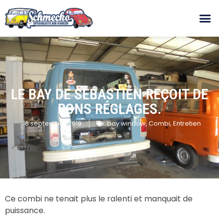
LE BAY DE SÉBASTIEN REÇOIT DE
BONS RÉGLAGES.
16 septembre 2019
bay window
,
Combi
,
Entretien
Ce combi ne tenait plus le ralenti et manquait de
puissance.