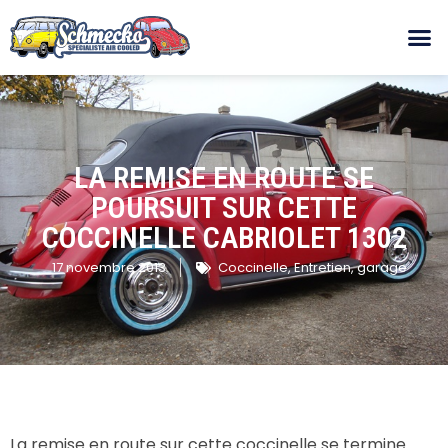
LA REMISE EN ROUTE SE
POURSUIT SUR CETTE
COCCINELLE CABRIOLET 1302
17 novembre 2013
Coccinelle
,
Entretien
,
garage
La remise en route sur cette coccinelle se termine