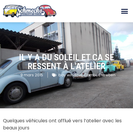
IL Y A DU SOLEIL ET CA SE
RESSENT À L’ATELIER
9 mars 2015
bay window
,
Combi
,
Entretien
Quelques véhicules ont afflué vers l’atelier avec les
beaux jours