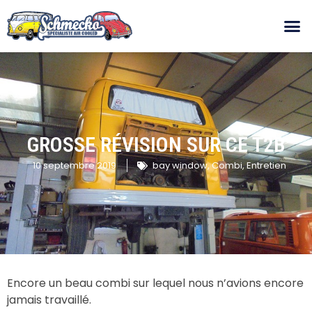
GROSSE RÉVISION SUR CE T2B
10 septembre 2019
bay window
,
Combi
,
Entretien
Encore un beau combi sur lequel nous n’avions encore
jamais travaillé.