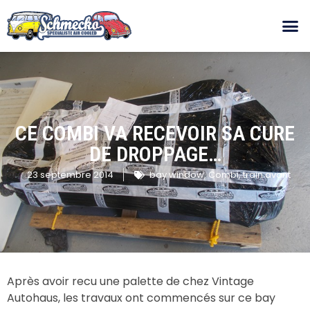
CE COMBI VA RECEVOIR SA CURE
DE DROPPAGE…
23 septembre 2014
bay window
,
Combi
,
train avant
Après avoir recu une palette de chez Vintage
Autohaus, les travaux ont commencés sur ce bay