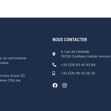
NOUS CONTACTER
5, rue de l'Activité
78700 Conflans Sainte-Honori
n, la carrosserie
outes
+33 (0)9 83 40 62 84
+33 (0)6 65 53 29 25
 moins d’une 1/2
ines (78), les