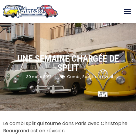
UNE SEMAINE CHARGÉE DE
SPLIT
30 mars 2017
Combi
,
Split
,
train avant
Le combi split qui tourne dans Paris avec Christophe
Beaugrand est en révision.