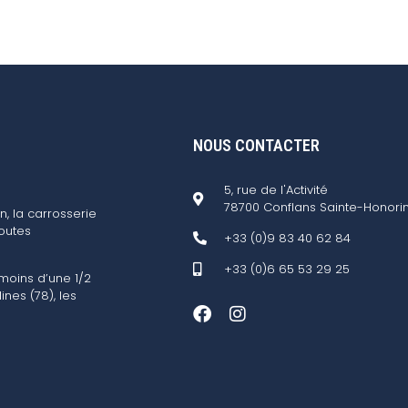
NOUS CONTACTER
5, rue de l'Activité
78700 Conflans Sainte-Honori
n, la carrosserie
outes
+33 (0)9 83 40 62 84
+33 (0)6 65 53 29 25
 moins d’une 1/2
ines (78), les