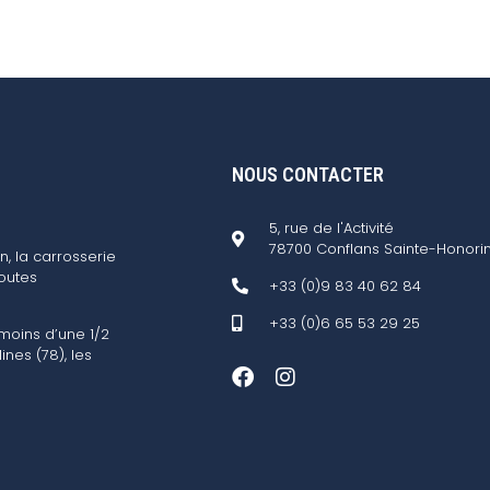
NOUS CONTACTER
5, rue de l'Activité
78700 Conflans Sainte-Honori
n, la carrosserie
outes
+33 (0)9 83 40 62 84
+33 (0)6 65 53 29 25
 moins d’une 1/2
ines (78), les