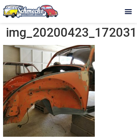
img_20200423_172031